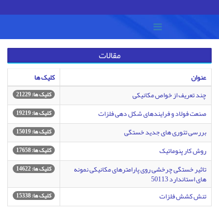
مقالات
عنوان
کلیک ها
چند تعریف از خواص مکانیکی
کلیک ها: 21229
صنعت فولاد و فرایندهای شكل دهی فلزات
کلیک ها: 19219
بررسی تئوری های جدید خستگی
کلیک ها: 15019
روش کار پنوماتیک
کلیک ها: 17658
تاثیر خستگی چرخشی روی پارامترهای مکانیکی نمونه
کلیک ها: 14622
های استاندارد 50113
تنش کشش فلزات
کلیک ها: 15338